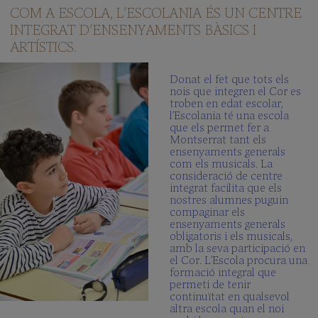
COM A ESCOLA, L’ESCOLANIA ÉS UN CENTRE
INTEGRAT D’ENSENYAMENTS BÀSICS I
ARTÍSTICS.
Donat el fet que tots els
nois que integren el Cor es
troben en edat escolar,
l’Escolania té una escola
que els permet fer a
Montserrat tant els
ensenyaments generals
com els musicals. La
consideració de centre
integrat facilita que els
nostres alumnes puguin
compaginar els
ensenyaments generals
obligatoris i els musicals,
amb la seva participació en
el Cor. L’Escola procura una
formació integral que
permeti de tenir
continuïtat en qualsevol
altra escola quan el noi