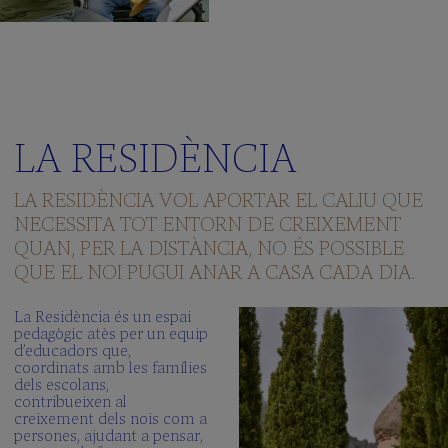
LA RESIDÈNCIA
LA RESIDÈNCIA VOL APORTAR EL CALIU QUE
NECESSITA TOT ENTORN DE CREIXEMENT
QUAN, PER LA DISTÀNCIA, NO ÉS POSSIBLE
QUE EL NOI PUGUI ANAR A CASA CADA DIA.
La Residència és un espai
pedagògic atès per un equip
d’educadors que,
coordinats amb les famílies
dels escolans,
contribueixen al
creixement dels nois com a
persones, ajudant a pensar,