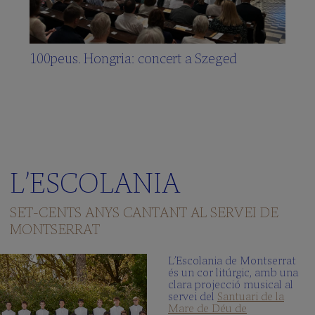
100peus. Hongria: concert a Szeged
L’ESCOLANIA
SET-CENTS ANYS CANTANT AL SERVEI DE
MONTSERRAT
L’Escolania de Montserrat
és un cor litúrgic, amb una
clara projecció musical al
servei del
Santuari de la
Mare de Déu de