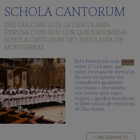
SCHOLA CANTORUM
DES DEL CURS 2023-24 L’ESCOLANIA
DISPOSA D’UN NOU COR QUE S’ANOMENA
SCHOLA CANTORUM DE L’ESCOLANIA DE
MONTSERRAT.
Està format per nois i noies
entre 17 i 24 anys, que
estan en etapa de formació.
Els seus integrants són
considerats igualment
«escolans» i «escolanes»,
van vestits amb saia i
roquet, i queden inscrits en
el llibre oficial de vesticions
de l’Escolania.
+ INFORMACIÓ