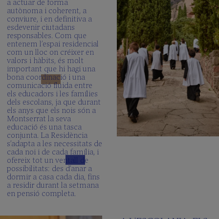
a actuar de forma
autònoma i coherent, a
conviure, i en definitiva a
esdevenir ciutadans
responsables. Com que
entenem l’espai residencial
com un lloc on créixer en
valors i hàbits, és molt
important que hi hagi una
bona coordinació i una
comunicació fluida entre
els educadors i les famílies
dels escolans, ja que durant
els anys que els nois són a
Montserrat la seva
educació és una tasca
conjunta. La Residència
s’adapta a les necessitats de
cada noi i de cada família, i
ofereix tot un ventall de
possibilitats: des d’anar a
dormir a casa cada dia, fins
a residir durant la setmana
en pensió completa.