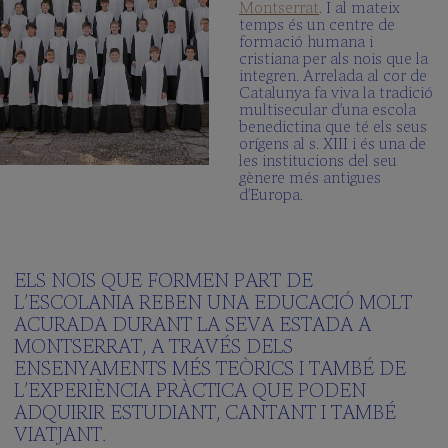
Montserrat
. I al mateix
temps és un centre de
formació humana i
cristiana per als nois que la
integren. Arrelada al cor de
Catalunya fa viva la tradició
multisecular d’una escola
benedictina que té els seus
orígens al s. XIII i és una de
les institucions del seu
gènere més antigues
d’Europa.
ELS NOIS QUE FORMEN PART DE
L’ESCOLANIA REBEN UNA EDUCACIÓ MOLT
ACURADA DURANT LA SEVA ESTADA A
MONTSERRAT, A TRAVÉS DELS
ENSENYAMENTS MÉS TEÒRICS I TAMBÉ DE
L’EXPERIÈNCIA PRÀCTICA QUE PODEN
ADQUIRIR ESTUDIANT, CANTANT I TAMBÉ
VIATJANT.