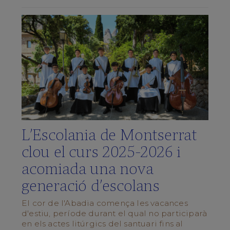
de
Música
La
Schola
Cantorum
Galeria
multimèdia
Quan
cantem?
L'ESCOLA
L’Escolania de Montserrat
Centre
clou el curs 2025‑2026 i
Integrat
acomiada una nova
Pla
d’estudis
generació d’escolans
Documents
del
El cor de l'Abadia comença les vacances
centre
d'estiu, període durant el qual no participarà
Blog
en els actes litúrgics del santuari fins al