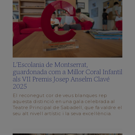
Què
vols
saber?
(FAQS)
Galeria
multimèdia
SCHOLA
CANTORUM
L’Escolania de Montserrat,
El
Director
guardonada com a Millor Coral Infantil
als VII Premis Josep Anselm Clavé
La
Schola
2025
Cantorum
El reconegut cor de veus blanques rep
Repertori
aquesta distinció en una gala celebrada al
Forma’n
Teatre Principal de Sabadell, que fa valdre el
part
seu alt nivell artístic i la seva excel·lència.
Preguntes
Freqüents