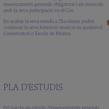
Canta
ensenyaments generals obligatoris i els musicals
amb
amb la seva participació en el Cor.
nosaltres!
Juga
En acabar la seva estada a l’Escolania poden
amb
continuar la seva formació musical en qualsevol
nosaltres
Conservatori o Escola de Música.
EL
COR
El
Director
del
cor
El
Virolai
PLA D’ESTUDIS
El
Repertori
Discografia
La
Pel que fa als estudis d’ensenyaments generals,
Capella