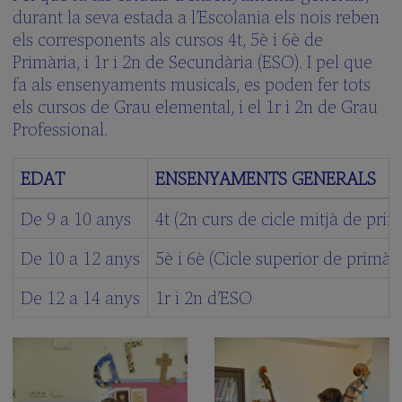
de
durant la seva estada a l’Escolania els nois reben
Música
els corresponents als cursos 4t, 5è i 6è de
La
Primària, i 1r i 2n de Secundària (ESO). I pel que
Schola
fa als ensenyaments musicals, es poden fer tots
Cantorum
els cursos de Grau elemental, i el 1r i 2n de Grau
Galeria
Professional.
multimèdia
Quan
cantem?
EDAT
ENSENYAMENTS GENERALS
L'ESCOLA
De 9 a 10 anys
4t (2n curs de cicle mitjà de prim
Centre
De 10 a 12 anys
5è i 6è (Cicle superior de primàri
Integrat
Pla
De 12 a 14 anys
1r i 2n d’ESO
d’estudis
Documents
del
centre
Blog