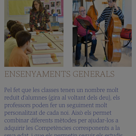
100peus
Escola
Verda
Què
vols
saber?
(FAQS)
Galeria
multimèdia
Clickedu
ENSENYAMENTS GENERALS
LA
RESIDÈNCIA
Pel fet que les classes tenen un nombre molt
Una
reduït d’alumnes (gira al voltant dels deu), els
gran
professors poden fer un seguiment molt
família
personalitzat de cada noi. Això els permet
Activitats
combinar diferents mètodes per ajudar-los a
Aprenem
adquirir les Competències corresponents a la
Anglés
seva edat, i que els permetin seguir els estudis