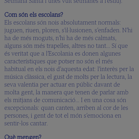
Setmana Santa i unes vuit setmanes a l’estiu).
Com són els escolans?
Els escolans són nois absolutament normals:
juguen, riuen, ploren, s’il·lusionen, s’enfaden. N’hi
ha de més moguts, n’hi ha de més calmats,
alguns són més trapelles, altres no tant… Sí que
és veritat que a l’Escolania es donen algunes
característiques que potser no són el més
habitual en els nois d’aquesta edat: l’interès per la
música clàssica, el gust de molts per la lectura, la
seva valentia per actuar en públic davant de
molta gent, la manera que tenen de parlar amb
els mitjans de comunicació… I en una cosa són
excepcionals: quan canten, arriben al cor de les
persones, i gent de tot el món s’emociona en
sentir-los cantar.
Què mengen?