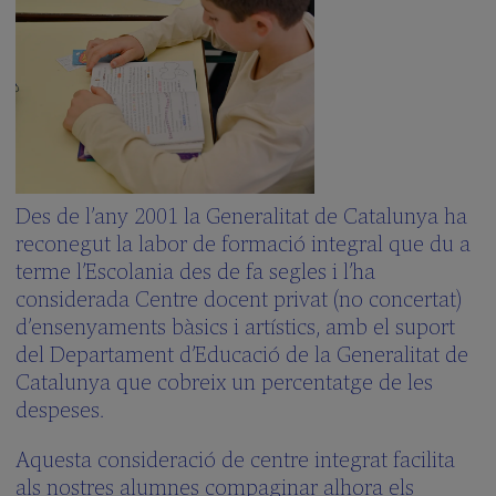
La
Revista
de
l’Escolania
Situació
i
dades
de
contacte
Des de l’any 2001 la Generalitat de Catalunya ha
Vols
visitar
reconegut la labor de formació integral que du a
l’Escolania?
terme l’Escolania des de fa segles i l’ha
Història
considerada Centre docent privat (no concertat)
Activitats
d’ensenyaments bàsics i artístics, amb el suport
per
del Departament d’Educació de la Generalitat de
a
Catalunya que cobreix un percentatge de les
Escoles
despeses.
Què
vols
saber?
Aquesta consideració de centre integrat facilita
(FAQS)
als nostres alumnes compaginar alhora els