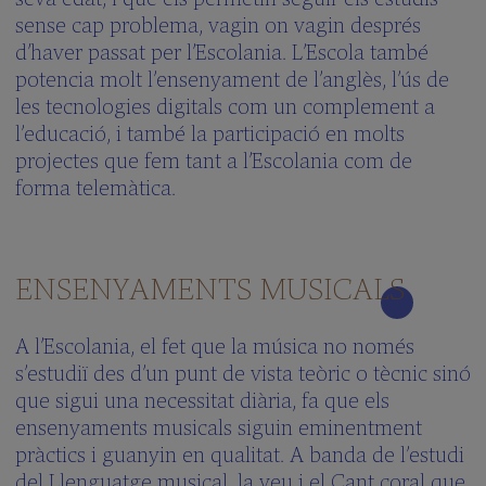
Què
sense cap problema, vagin on vagin després
vols
d’haver passat per l’Escolania. L’Escola també
saber?
(FAQS)
potencia molt l’ensenyament de l’anglès, l’ús de
Galeria
les tecnologies digitals com un complement a
multimèdia
l’educació, i també la participació en molts
projectes que fem tant a l’Escolania com de
SCHOLA
forma telemàtica.
CANTORUM
El
Director
ENSENYAMENTS MUSICALS
La
Schola
Cantorum
A l’Escolania, el fet que la música no només
Repertori
s’estudiï des d’un punt de vista teòric o tècnic sinó
Forma’n
que sigui una necessitat diària, fa que els
part
ensenyaments musicals siguin eminentment
Preguntes
pràctics i guanyin en qualitat. A banda de l’estudi
Freqüents
del Llenguatge musical, la veu i el Cant coral que