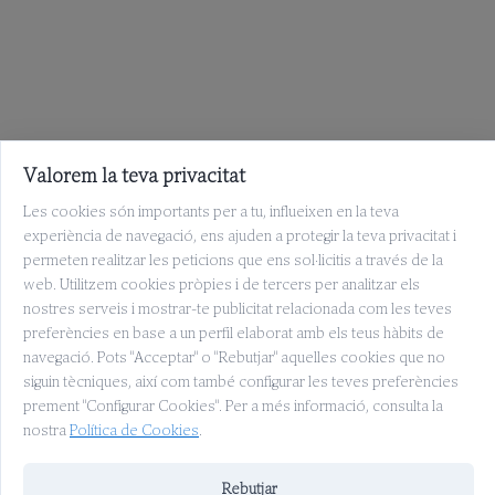
Valorem la teva privacitat
Les cookies són importants per a tu, influeixen en la teva
experiència de navegació, ens ajuden a protegir la teva privacitat i
permeten realitzar les peticions que ens sol·licitis a través de la
web. Utilitzem cookies pròpies i de tercers per analitzar els
nostres serveis i mostrar-te publicitat relacionada com les teves
preferències en base a un perfil elaborat amb els teus hàbits de
navegació. Pots "Acceptar" o "Rebutjar" aquelles cookies que no
siguin tècniques, així com també configurar les teves preferències
prement "Configurar Cookies". Per a més informació, consulta la
nostra
Política de Cookies
.
Rebutjar