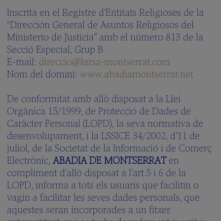
de
Inscrita en el Registre d’Entitats Religioses de la
Música
“Dirección General de Asuntos Religiosos del
La
Ministerio de Justicia” amb el número 813 de la
Schola
Cantorum
Secció Especial, Grup B
E-mail:
direccio@larsa-montserrat.com
Galeria
multimèdia
Nom del domini:
www.abadiamontserrat.net
Quan
cantem?
De conformitat amb allò disposat a la Llei
Orgànica 15/1999, de Protecció de Dades de
L'ESCOLA
Caràcter Personal (LOPD), la seva normativa de
desenvolupament, i la LSSICE 34/2002, d’11 de
Centre
Integrat
juliol, de la Societat de la Informació i de Comerç
Pla
Electrònic,
ABADIA DE MONTSERRAT
en
d’estudis
compliment d’allò disposat a l’art.5 i 6 de la
Documents
LOPD, informa a tots els usuaris que facilitin o
del
vagin a facilitar les seves dades personals, que
centre
aquestes seran incorporades a un fitxer
Blog