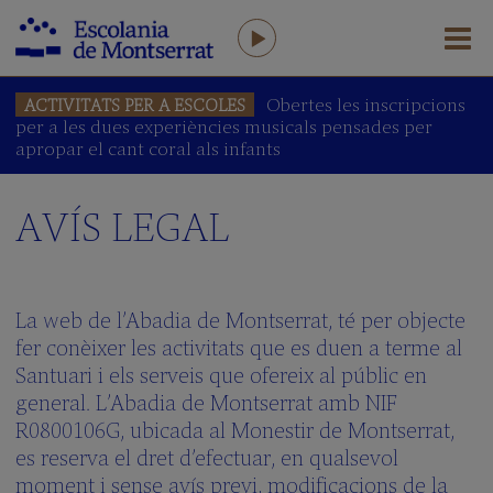
Obertes les inscripcions
ACTIVITATS PER A ESCOLES
per a les dues experiències musicals pensades per
L'ESCOLANIA
apropar el cant coral als infants
Salutació
del
Prefecte
AVÍS LEGAL
L'Escolania
avui
Equip
humà
La web de l’Abadia de Montserrat, té per objecte
AFA
fer conèixer les activitats que es duen a terme al
Santuari i els serveis que ofereix al públic en
Antics
Escolans
general. L’Abadia de Montserrat amb NIF
R0800106G, ubicada al Monestir de Montserrat,
Amics
de
es reserva el dret d’efectuar, en qualsevol
l’Escolania
moment i sense avís previ, modificacions de la