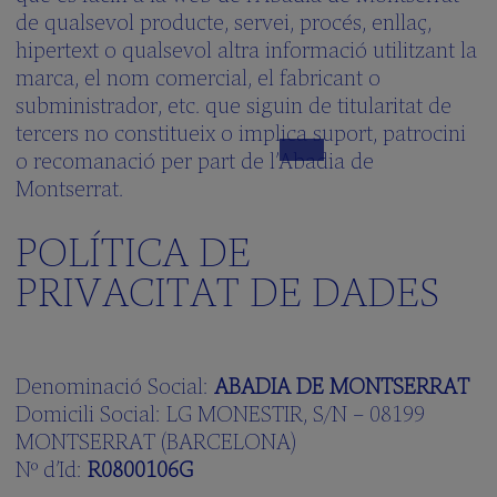
Canta
de qualsevol producte, servei, procés, enllaç,
amb
hipertext o qualsevol altra informació utilitzant la
nosaltres!
marca, el nom comercial, el fabricant o
Juga
subministrador, etc. que siguin de titularitat de
amb
nosaltres
tercers no constitueix o implica suport, patrocini
o recomanació per part de l’Abadia de
EL
Montserrat.
COR
POLÍTICA DE
El
Director
PRIVACITAT DE DADES
del
cor
El
Virolai
El
Denominació Social:
ABADIA DE MONTSERRAT
Repertori
Domicili Social: LG MONESTIR, S/N – 08199
Discografia
MONTSERRAT (BARCELONA)
Nº d’Id:
R0800106G
La
Capella