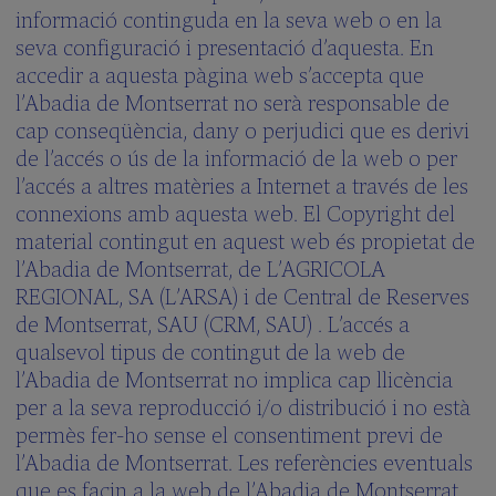
La
informació continguda en la seva web o en la
Revista
seva configuració i presentació d’aquesta. En
de
l’Escolania
accedir a aquesta pàgina web s’accepta que
l’Abadia de Montserrat no serà responsable de
Situació
i
cap conseqüència, dany o perjudici que es derivi
dades
de l’accés o ús de la informació de la web o per
de
contacte
l’accés a altres matèries a Internet a través de les
connexions amb aquesta web. El Copyright del
Vols
visitar
material contingut en aquest web és propietat de
l’Escolania?
l’Abadia de Montserrat, de L’AGRICOLA
Història
REGIONAL, SA (L’ARSA) i de Central de Reserves
Activitats
de Montserrat, SAU (CRM, SAU) . L’accés a
per
qualsevol tipus de contingut de la web de
a
l’Abadia de Montserrat no implica cap llicència
Escoles
per a la seva reproducció i/o distribució i no està
Què
permès fer-ho sense el consentiment previ de
vols
saber?
l’Abadia de Montserrat. Les referències eventuals
(FAQS)
que es facin a la web de l’Abadia de Montserrat