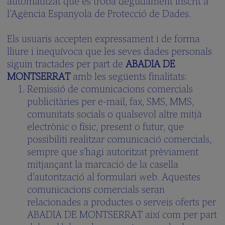
automatitzat que es troba degudament inscrit a
100peus
l’Agència Espanyola de Protecció de Dades.
Escola
Verda
Els usuaris accepten expressament i de forma
Què
lliure i inequívoca que les seves dades personals
vols
saber?
siguin tractades per part de
ABADIA DE
(FAQS)
MONTSERRAT
amb les següents finalitats:
Galeria
Remissió de comunicacions comercials
multimèdia
publicitàries per e-mail, fax, SMS, MMS,
Clickedu
comunitats socials o qualsevol altre mitjà
electrònic o físic, present o futur, que
LA
possibiliti realitzar comunicació comercials,
RESIDÈNCIA
sempre que s’hagi autoritzat prèviament
Una
mitjançant la marcació de la casella
gran
d’autorització al formulari web. Aquestes
família
comunicacions comercials seran
Activitats
relacionades a productes o serveis oferts per
Aprenem
ABADIA DE MONTSERRAT així com per part
Anglés