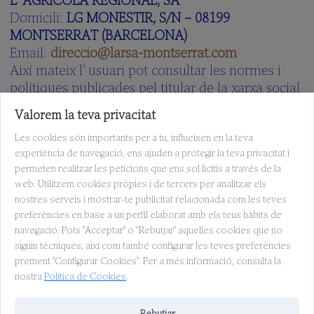
Domicili:
LG MONESTIR, S/N – 08199
MONTSERRAT (BARCELONA)
Email:
direccio@larsa-montserrat.com
Així mateix l’ usuari pot consultar les normes i
polítiques publicades pel titular de la xarxa social
per a l’ús de la mateixa.
Valorem la teva privacitat
Les cookies són importants per a tu, influeixen en la teva
experiència de navegació, ens ajuden a protegir la teva privacitat i
permeten realitzar les peticions que ens sol·licitis a través de la
web. Utilitzem cookies pròpies i de tercers per analitzar els
nostres serveis i mostrar-te publicitat relacionada com les teves
preferències en base a un perfil elaborat amb els teus hàbits de
navegació. Pots "Acceptar" o "Rebutjar" aquelles cookies que no
siguin tècniques, així com també configurar les teves preferències
prement "Configurar Cookies". Per a més informació, consulta la
nostra
Política de Cookies
.
Rebutjar