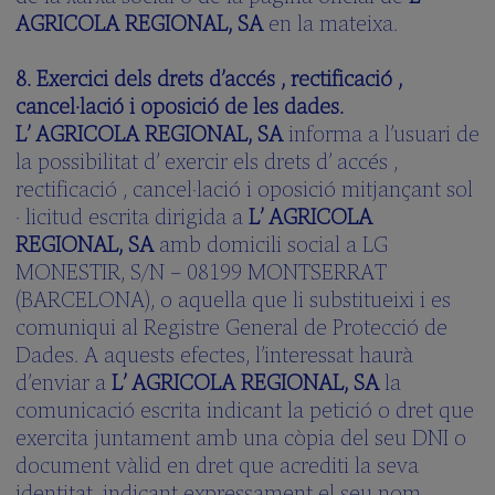
AGRICOLA REGIONAL, SA
en la mateixa.
8. Exercici dels drets d’accés , rectificació ,
cancel·lació i oposició de les dades.
L’ AGRICOLA REGIONAL, SA
informa a l’usuari de
la possibilitat d’ exercir els drets d’ accés ,
rectificació , cancel·lació i oposició mitjançant sol
· licitud escrita dirigida a
L’ AGRICOLA
REGIONAL, SA
amb domicili social a LG
MONESTIR, S/N – 08199 MONTSERRAT
(BARCELONA), o aquella que li substitueixi i es
comuniqui al Registre General de Protecció de
Dades. A aquests efectes, l’interessat haurà
d’enviar a
L’ AGRICOLA REGIONAL, SA
la
comunicació escrita indicant la petició o dret que
exercita juntament amb una còpia del seu DNI o
document vàlid en dret que acrediti la seva
identitat, indicant expressament el seu nom