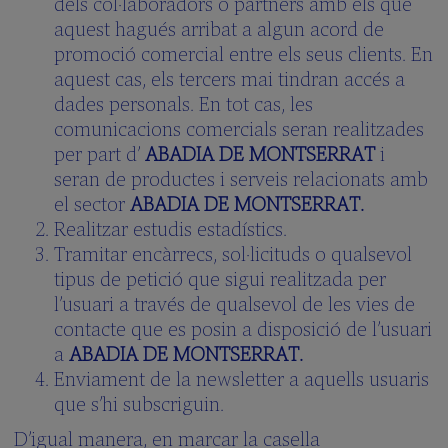
dels col·laboradors o partners amb els que
Què
aquest hagués arribat a algun acord de
vols
saber?
promoció comercial entre els seus clients. En
(FAQS)
aquest cas, els tercers mai tindran accés a
Galeria
dades personals. En tot cas, les
multimèdia
comunicacions comercials seran realitzades
per part d’
ABADIA DE MONTSERRAT
i
SCHOLA
seran de productes i serveis relacionats amb
CANTORUM
el sector
ABADIA DE MONTSERRAT.
El
Realitzar estudis estadístics.
Director
Tramitar encàrrecs, sol·licituds o qualsevol
La
tipus de petició que sigui realitzada per
Schola
Cantorum
l’usuari a través de qualsevol de les vies de
contacte que es posin a disposició de l’usuari
Repertori
a
ABADIA DE MONTSERRAT.
Forma’n
part
Enviament de la newsletter a aquells usuaris
que s’hi subscriguin.
Preguntes
Freqüents
D’igual manera, en marcar la casella