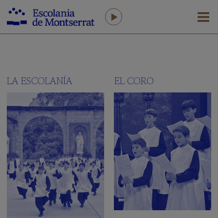
LA
ESCOLANÍA
LA ESCOLANÍA
EL CORO
Saludo
del
Prefecto
La
Escolania
hoy
Equipo
humano
AFA
Antiguos
Escolanos
Amigos
de