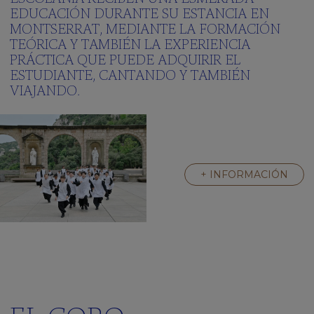
100peus
EDUCACIÓN DURANTE SU ESTANCIA EN
MONTSERRAT, MEDIANTE LA FORMACIÓN
Escuela
Verde
TEÓRICA Y TAMBIÉN LA EXPERIENCIA
PRÁCTICA QUE PUEDE ADQUIRIR EL
¿Qué
ESTUDIANTE, CANTANDO Y TAMBIÉN
quieres
saber?
VIAJANDO.
Galería
multimedia
Clickedu
LA
+ INFORMACIÓN
RESIDENCIA
Una
gran
familia
Actividades
Aprendemos
inglés
¿Qué