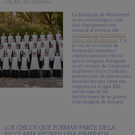
DE MONTSERRAT
La
Schola
La Escolanía de Montserrat
Cantorum
es un coro litúrgico, con
una clara proyección
Galería
musical al servicio del
multimedia
Santuario de la Santísima
Virgen de Montserrat
. Y, a
¿Cuando
la vez, es un centro de
cantamos?
formación humana y
cristiana para los chicos
que lo integran. Arraigado
LA
en el corazón de Catalunya
ESCUELA
mantiene viva la tradición
multisecular de una escuela
Centro
benedictina que tiene sus
integrado
orígenes en el siglo XIII,
siendo una de las
Plan
instituciones de su género
de
más antiguas de Europa.
estudios
Documentos
del
centro
LOS CHICOS QUE FORMAN PARTE DE LA
Blog
ESCOLANÍA RECIBEN UNA ESMERADA