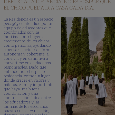
DEBIDO A LA DISTANCIA, NO ES POSIBLE QUE
EL CHICO PUEDA IR A CASA CADA DÍA.
La Residencia es un espacio
pedagógico atendido por un
equipo de educadores que,
coordinados con las
familias, contribuyen al
crecimiento de los chicos
como personas, ayudando
a pensar, a actuar de forma
autónoma y coherente, a
convivir, y en definitiva a
convertirse en ciudadanos
responsables. Dado que
entendemos el espacio
residencial como un lugar
donde crecer en valores y
hábitos, es muy importante
que haya una buena
coordinación y una
comunicación fluida entre
los educadores y las
familias de los escolanos
puesto que su educación,
durante los años que los