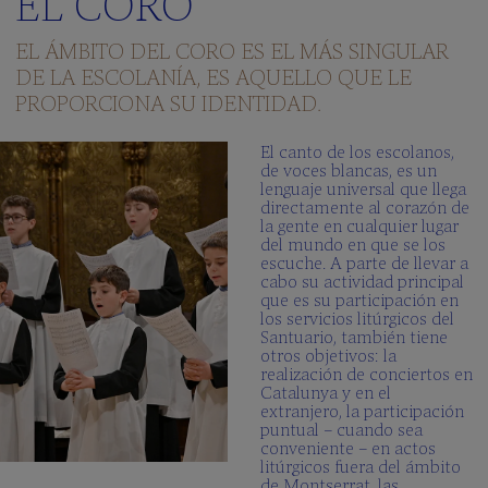
EL CORO
quieres
saber?
EL ÁMBITO DEL CORO ES EL MÁS SINGULAR
Galería
DE LA ESCOLANÍA, ES AQUELLO QUE LE
multimedia
PROPORCIONA SU IDENTIDAD.
SCHOLA
El canto de los escolanos,
CANTORUM
de voces blancas, es un
lenguaje universal que llega
El
directamente al corazón de
Director
la gente en cualquier lugar
del mundo en que se los
La
escuche. A parte de llevar a
Schola
cabo su actividad principal
Cantorum
que es su participación en
los servicios litúrgicos del
Repertorio
Santuario, también tiene
Forma
otros objetivos: la
realización de conciertos en
parte
Catalunya y en el
Preguntas
extranjero, la participación
Frecuentes
puntual – cuando sea
conveniente – en actos
litúrgicos fuera del ámbito
de Montserrat, las