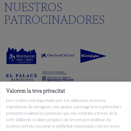
NUESTROS
PATROCINADORES
Valorem la teva privacitat
Les cookies són importants per a tu, influeixen en la teva
experiència de navegació, ens ajuden a protegir la teva privacitat i
permeten realitzar les peticions que ens sol·licitis a través de la
web. Utilitzem cookies pròpies i de tercers per analitzar els
nostres serveis i mostrar-te publicitat relacionada com les teves