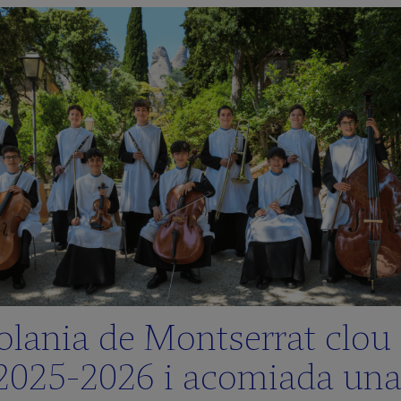
olania de Montserrat clou 
2025‑2026 i acomiada un