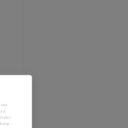
, ens
is a
rveis i
aborat