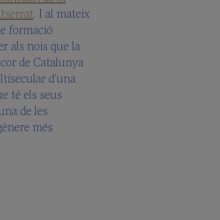
tserrat
. I al mateix
de formació
r als nois que la
l cor de Catalunya
ultisecular d’una
e té els seus
 una de les
 gènere més