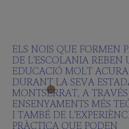
Activitats
Aprenem
Anglés
Què
ELS NOIS QUE FORMEN 
vols
DE L’ESCOLANIA REBEN
saber?
(FAQS)
EDUCACIÓ MOLT ACUR
Galeria
DURANT LA SEVA ESTAD
multimèdia
MONTSERRAT, A TRAVÉS
ENSENYAMENTS MÉS TE
SCHOLA
I TAMBÉ DE L’EXPERIÈNC
CANTORUM
PRÀCTICA QUE PODEN
El