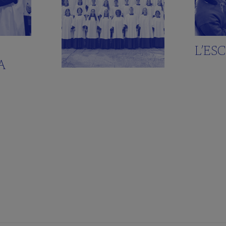
L’ES
A