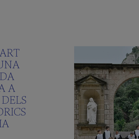
PART
 UNA
ADA
A A
 DELS
ÒRICS
IA