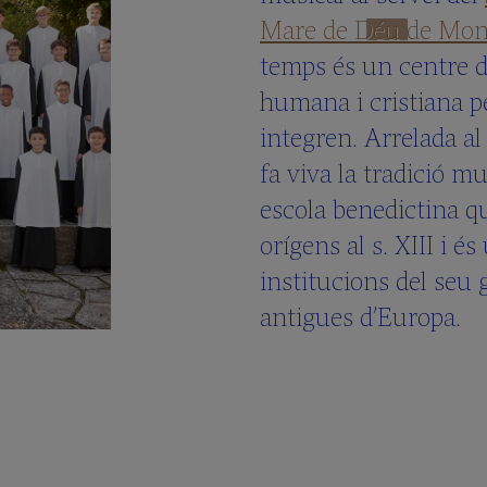
Mare de Déu de Mon
temps és un centre 
humana i cristiana pe
integren. Arrelada a
fa viva la tradició m
escola benedictina qu
orígens al s. XIII i és
institucions del seu
antigues d’Europa.