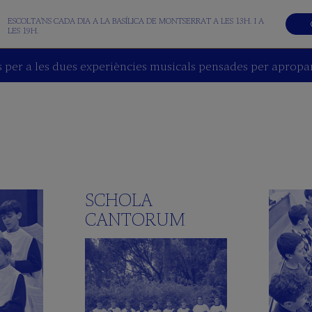
ESCOLTA'NS CADA DIA A LA BASÍLICA DE MONTSERRAT A LES 13H. I A
LES 19H.
 per a les dues experiències musicals pensades per apropar 
SCHOLA
CANTORUM