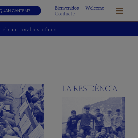
Bienvenidos
Welcome
QUAN CANTEM?
Contacte
el cant coral als infants
LA RESIDÈNCIA