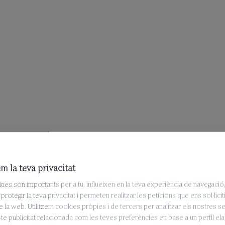
m la teva privacitat
ies són importants per a tu, influeixen en la teva experiència de navegació
protegir la teva privacitat i permeten realitzar les peticions que ens sol·licit
e la web. Utilitzem cookies pròpies i de tercers per analitzar els nostres se
te publicitat relacionada com les teves preferències en base a un perfil el