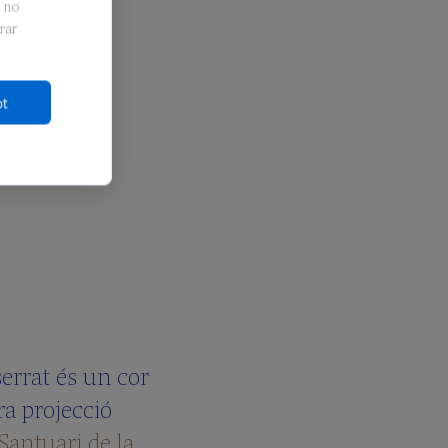
e no
rar
ot
errat és un cor
ra projecció
Santuari de la