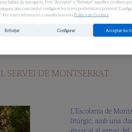
teus hàbits de navegació. Pots "Acceptar" o "Rebutjar" aquelles cookies qu
ècniques, així com també configurar les teves preferències prement "Configu
. Per a més informació, consulta la nostra
Política de Cookies
.
Rebutjar
Configurar
Acceptar-ho t
L SERVEI DE MONTSERRAT
L’Escolania de Monts
litúrgic, amb una cla
musical al servei del