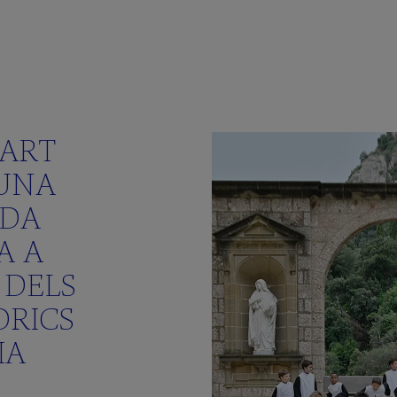
PART
 UNA
ADA
A A
 DELS
ÒRICS
IA