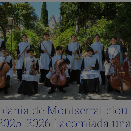
olania de Montserrat clou 
2025‑2026 i acomiada un