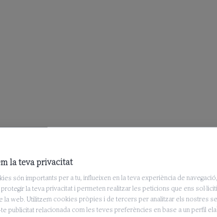
m la teva privacitat
ies són importants per a tu, influeixen en la teva experiència de navegació
protegir la teva privacitat i permeten realitzar les peticions que ens sol·licit
e la web. Utilitzem cookies pròpies i de tercers per analitzar els nostres se
te publicitat relacionada com les teves preferències en base a un perfil el