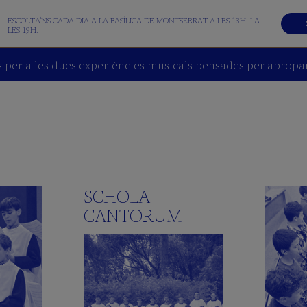
ESCOLTA'NS CADA DIA A LA BASÍLICA DE MONTSERRAT A LES 13H. I A
LES 19H.
 per a les dues experiències musicals pensades per apropar 
SCHOLA
CANTORUM