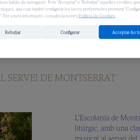
teus hàbits de navegació. Pots "Acceptar" o "Rebutjar" aquelles cookies qu
ècniques, així com també configurar les teves preferències prement "Configu
. Per a més informació, consulta la nostra
Política de Cookies
.
Rebutjar
Configurar
Acceptar-ho t
L SERVEI DE MONTSERRAT
L’Escolania de Monts
litúrgic, amb una cla
musical al servei del