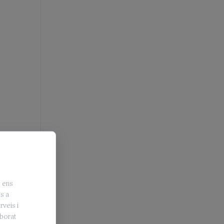
, ens
is a
rveis i
aborat