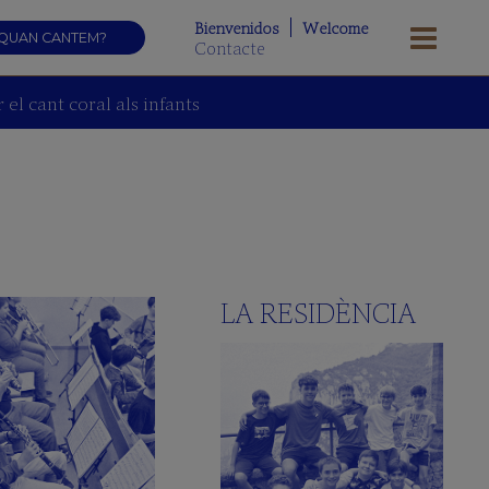
Bienvenidos
Welcome
QUAN CANTEM?
Contacte
el cant coral als infants
LA RESIDÈNCIA