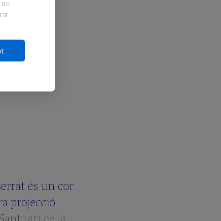
e no
rar
ot
errat és un cor
ra projecció
Santuari de la