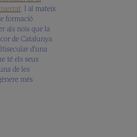
tserrat
. I al mateix
de formació
r als nois que la
l cor de Catalunya
ultisecular d’una
e té els seus
 una de les
 gènere més