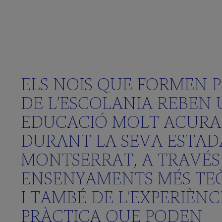
Activitats
Aprenem
Anglés
Què
ELS NOIS QUE FORMEN 
vols
DE L’ESCOLANIA REBEN
saber?
(FAQS)
EDUCACIÓ MOLT ACUR
Galeria
DURANT LA SEVA ESTAD
multimèdia
MONTSERRAT, A TRAVÉS
ENSENYAMENTS MÉS TE
SCHOLA
I TAMBÉ DE L’EXPERIÈNC
CANTORUM
PRÀCTICA QUE PODEN
El