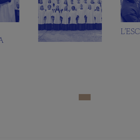
L’ES
A