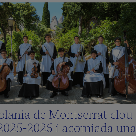
olania de Montserrat clou 
2025‑2026 i acomiada un