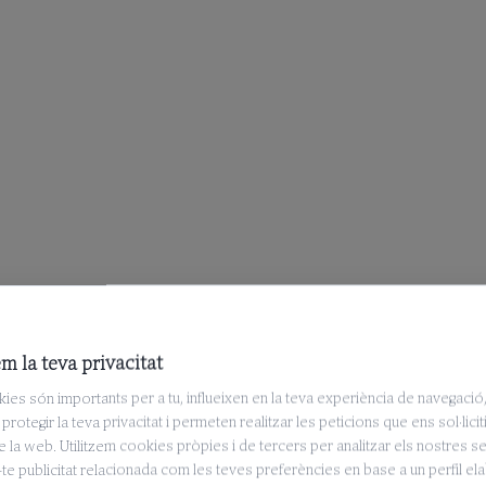
m la teva privacitat
ies són importants per a tu, influeixen en la teva experiència de navegació
protegir la teva privacitat i permeten realitzar les peticions que ens sol·licit
e la web. Utilitzem cookies pròpies i de tercers per analitzar els nostres se
te publicitat relacionada com les teves preferències en base a un perfil el