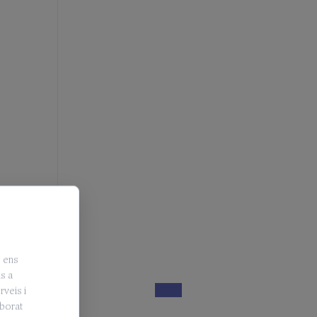
, ens
is a
rveis i
aborat