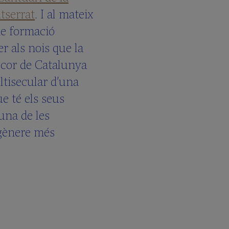
tserrat
. I al mateix
de formació
r als nois que la
l cor de Catalunya
ultisecular d’una
e té els seus
 una de les
 gènere més