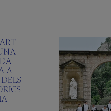
PART
 UNA
ADA
A A
 DELS
ÒRICS
IA