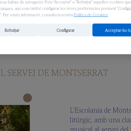
teus hàbits de navegació. Pots "Acceptar" o "Rebutjar" aquelles cookies qu
ècniques, així com també configurar les teves preferències prement "Configu
. Per a més informació, consulta la nostra
Política de Cookies
.
Rebutjar
Configurar
Acceptar-ho t
L SERVEI DE MONTSERRAT
L’Escolania de Monts
litúrgic, amb una cla
musical al servei del