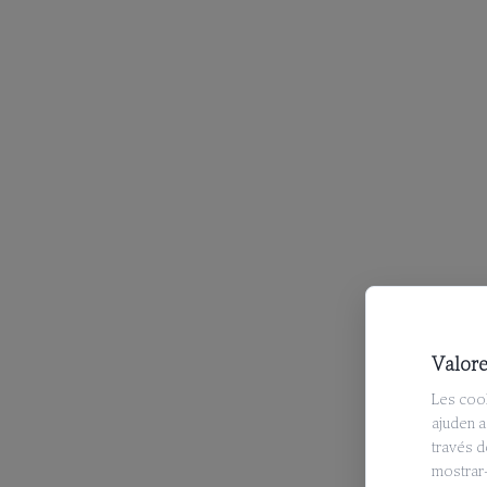
Repertori
Discografia
La
Capella
de
Música
La
Schola
Cantorum
Galeria
Valore
multimèdia
Les cook
ajuden a 
Quan
través d
cantem?
mostrar-