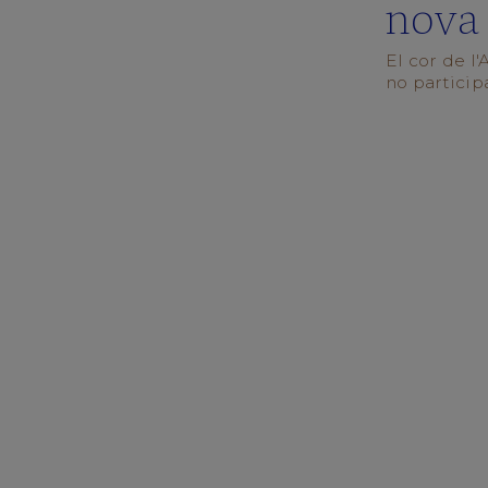
nova 
nosaltres!
Juga
El cor de l
amb
no participa
nosaltres
EL
COR
El
Director
del
cor
El
Virolai
El