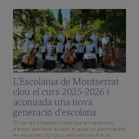
de
Música
La
Schola
Cantorum
Galeria
multimèdia
Quan
cantem?
L'ESCOLA
L’Escolania de Montserrat
Centre
clou el curs 2025‑2026 i
Integrat
acomiada una nova
Pla
d’estudis
generació d’escolans
Documents
del
El cor de l'Abadia comença les vacances
centre
d'estiu, període durant el qual no participarà
Blog
en els actes litúrgics del santuari fins al