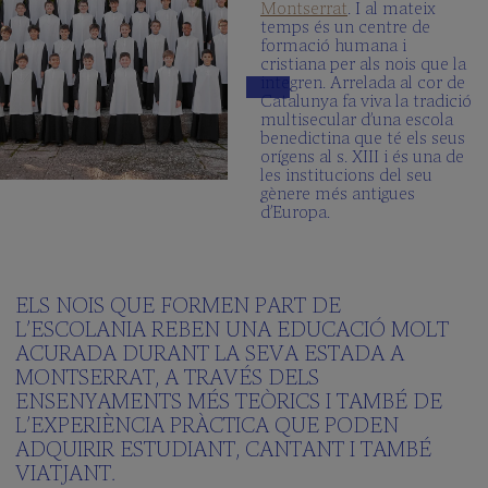
Montserrat
. I al mateix
temps és un centre de
formació humana i
cristiana per als nois que la
integren. Arrelada al cor de
Catalunya fa viva la tradició
multisecular d’una escola
benedictina que té els seus
orígens al s. XIII i és una de
les institucions del seu
gènere més antigues
d’Europa.
ELS NOIS QUE FORMEN PART DE
L’ESCOLANIA REBEN UNA EDUCACIÓ MOLT
ACURADA DURANT LA SEVA ESTADA A
MONTSERRAT, A TRAVÉS DELS
ENSENYAMENTS MÉS TEÒRICS I TAMBÉ DE
L’EXPERIÈNCIA PRÀCTICA QUE PODEN
ADQUIRIR ESTUDIANT, CANTANT I TAMBÉ
VIATJANT.