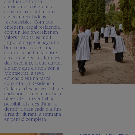
a actuar de forma
autònoma i coherent, a
conviure, i en definitiva a
esdevenir ciutadans
responsables. Com que
entenem l’espai residencial
com un lloc on créixer en
valors i hàbits, és molt
important que hi hagi una
bona coordinació i una
comunicació fluida entre
els educadors i les famílies
dels escolans, ja que durant
els anys que els nois són a
Montserrat la seva
educació és una tasca
conjunta. La Residència
s’adapta a les necessitats de
cada noi i de cada família, i
ofereix tot un ventall de
possibilitats: des d’anar a
dormir a casa cada dia, fins
a residir durant la setmana
en pensió completa.