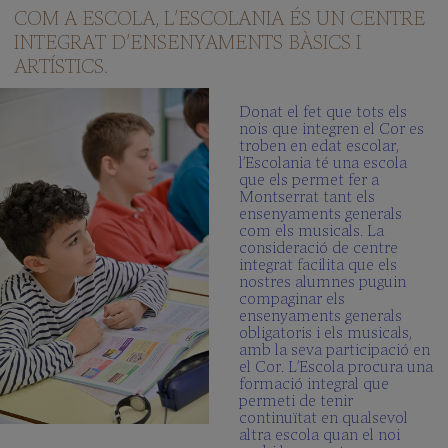
COM A ESCOLA, L’ESCOLANIA ÉS UN CENTRE
INTEGRAT D’ENSENYAMENTS BÀSICS I
ARTÍSTICS.
Donat el fet que tots els
nois que integren el Cor es
troben en edat escolar,
l’Escolania té una escola
que els permet fer a
Montserrat tant els
ensenyaments generals
com els musicals. La
consideració de centre
integrat facilita que els
nostres alumnes puguin
compaginar els
ensenyaments generals
obligatoris i els musicals,
amb la seva participació en
el Cor. L’Escola procura una
formació integral que
permeti de tenir
continuïtat en qualsevol
altra escola quan el noi