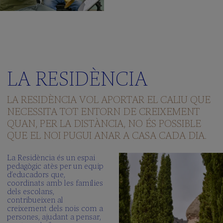
LA RESIDÈNCIA
LA RESIDÈNCIA VOL APORTAR EL CALIU QUE
NECESSITA TOT ENTORN DE CREIXEMENT
QUAN, PER LA DISTÀNCIA, NO ÉS POSSIBLE
QUE EL NOI PUGUI ANAR A CASA CADA DIA.
La Residència és un espai
pedagògic atès per un equip
d’educadors que,
coordinats amb les famílies
dels escolans,
contribueixen al
creixement dels nois com a
persones, ajudant a pensar,