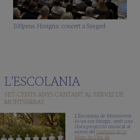
100peus. Hongria: concert a Szeged
L’ESCOLANIA
SET-CENTS ANYS CANTANT AL SERVEI DE
MONTSERRAT
L’Escolania de Montserrat
és un cor litúrgic, amb una
clara projecció musical al
servei del
Santuari de la
Mare de Déu de