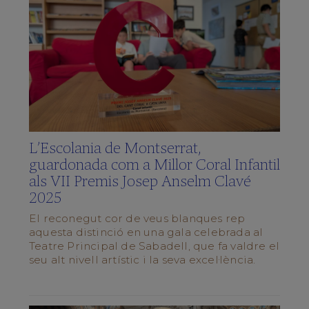
Què
vols
saber?
(FAQS)
Galeria
multimèdia
SCHOLA
CANTORUM
L’Escolania de Montserrat,
El
Director
guardonada com a Millor Coral Infantil
als VII Premis Josep Anselm Clavé
La
Schola
2025
Cantorum
El reconegut cor de veus blanques rep
Repertori
aquesta distinció en una gala celebrada al
Forma’n
Teatre Principal de Sabadell, que fa valdre el
part
seu alt nivell artístic i la seva excel·lència.
Preguntes
Freqüents