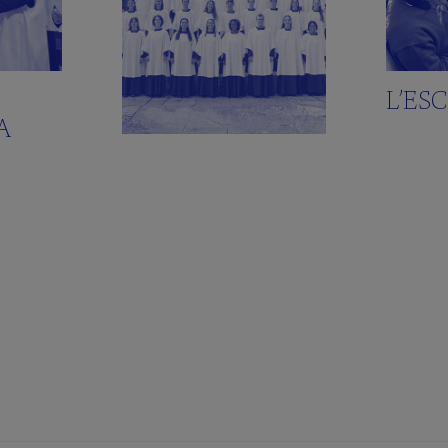
L’ES
A