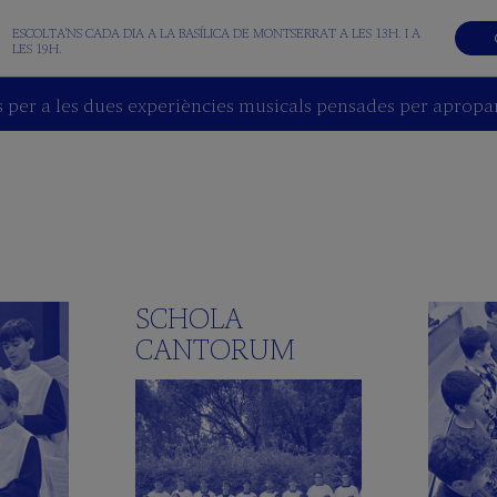
ESCOLTA'NS CADA DIA A LA BASÍLICA DE MONTSERRAT A LES 13H. I A
LES 19H.
 per a les dues experiències musicals pensades per apropar 
SCHOLA
CANTORUM