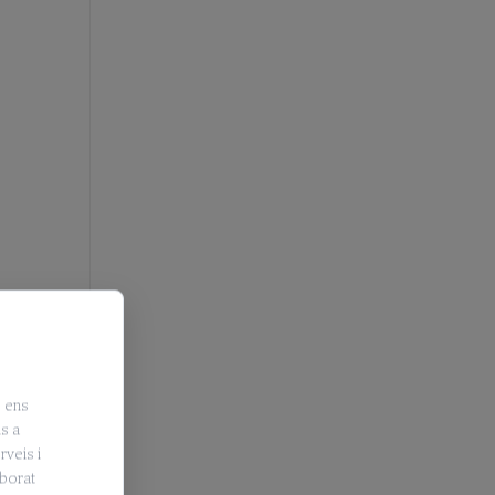
, ens
is a
rveis i
aborat