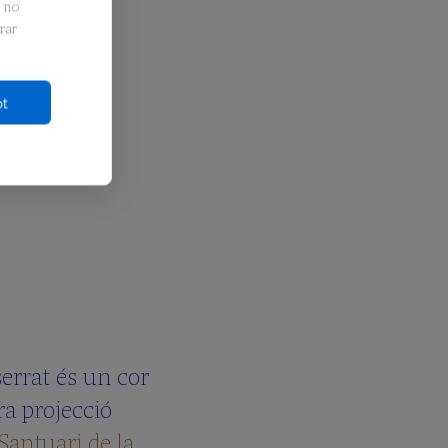
e no
rar
ot
errat és un cor
ra projecció
Santuari de la