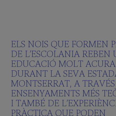
Activitats
Aprenem
Anglés
Què
ELS NOIS QUE FORMEN 
vols
DE L’ESCOLANIA REBEN
saber?
(FAQS)
EDUCACIÓ MOLT ACUR
Galeria
DURANT LA SEVA ESTAD
multimèdia
MONTSERRAT, A TRAVÉS
ENSENYAMENTS MÉS TE
SCHOLA
I TAMBÉ DE L’EXPERIÈNC
CANTORUM
PRÀCTICA QUE PODEN
El