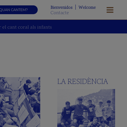
Bienvenidos
Welcome
QUAN CANTEM?
Contacte
el cant coral als infants
LA RESIDÈNCIA