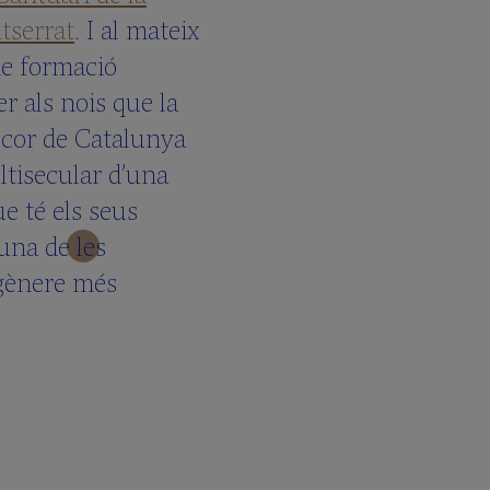
tserrat
. I al mateix
de formació
r als nois que la
l cor de Catalunya
ultisecular d’una
e té els seus
 una de les
 gènere més