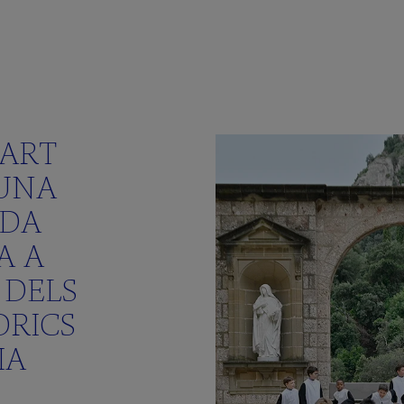
PART
 UNA
ADA
A A
 DELS
ÒRICS
IA