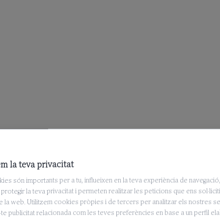
m la teva privacitat
ies són importants per a tu, influeixen en la teva experiència de navegació
protegir la teva privacitat i permeten realitzar les peticions que ens sol·licit
e la web. Utilitzem cookies pròpies i de tercers per analitzar els nostres se
te publicitat relacionada com les teves preferències en base a un perfil el