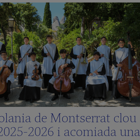
olania de Montserrat clou 
2025‑2026 i acomiada un