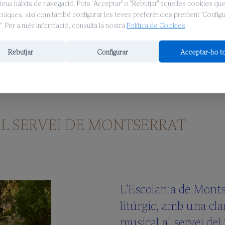
teus hàbits de navegació. Pots "Acceptar" o "Rebutjar" aquelles cookies qu
ècniques, així com també configurar les teves preferències prement "Configu
. Per a més informació, consulta la nostra
Política de Cookies
.
Rebutjar
Configurar
Acceptar-ho t
L SERVEI DE MONTSERRAT
L’Escolania de Monts
litúrgic, amb una cla
musical al servei del