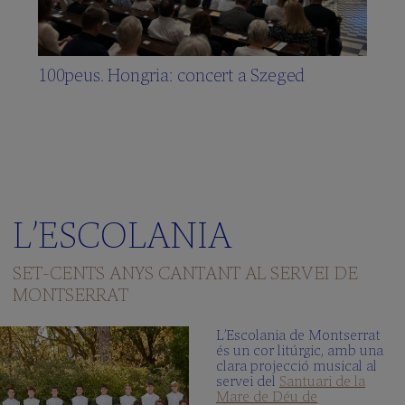
100peus. Hongria: concert a Szeged
L’ESCOLANIA
SET-CENTS ANYS CANTANT AL SERVEI DE
MONTSERRAT
L’Escolania de Montserrat
és un cor litúrgic, amb una
clara projecció musical al
servei del
Santuari de la
Mare de Déu de