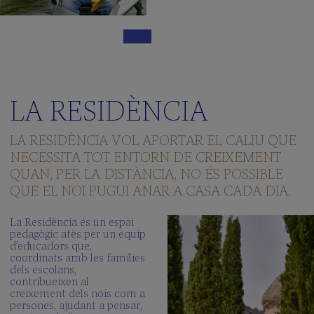
LA RESIDÈNCIA
LA RESIDÈNCIA VOL APORTAR EL CALIU QUE
NECESSITA TOT ENTORN DE CREIXEMENT
QUAN, PER LA DISTÀNCIA, NO ÉS POSSIBLE
QUE EL NOI PUGUI ANAR A CASA CADA DIA.
La Residència és un espai
pedagògic atès per un equip
d’educadors que,
coordinats amb les famílies
dels escolans,
contribueixen al
creixement dels nois com a
persones, ajudant a pensar,