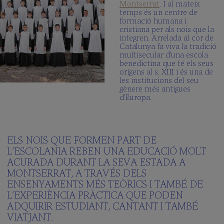
Montserrat
. I al mateix
temps és un centre de
formació humana i
cristiana per als nois que la
integren. Arrelada al cor de
Catalunya fa viva la tradició
multisecular d’una escola
benedictina que té els seus
orígens al s. XIII i és una de
les institucions del seu
gènere més antigues
d’Europa.
ELS NOIS QUE FORMEN PART DE
L’ESCOLANIA REBEN UNA EDUCACIÓ MOLT
ACURADA DURANT LA SEVA ESTADA A
MONTSERRAT, A TRAVÉS DELS
ENSENYAMENTS MÉS TEÒRICS I TAMBÉ DE
L’EXPERIÈNCIA PRÀCTICA QUE PODEN
ADQUIRIR ESTUDIANT, CANTANT I TAMBÉ
VIATJANT.