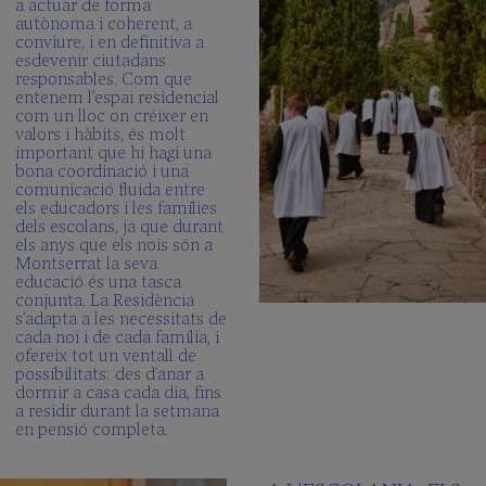
a actuar de forma
autònoma i coherent, a
conviure, i en definitiva a
esdevenir ciutadans
responsables. Com que
entenem l’espai residencial
com un lloc on créixer en
valors i hàbits, és molt
important que hi hagi una
bona coordinació i una
comunicació fluida entre
els educadors i les famílies
dels escolans, ja que durant
els anys que els nois són a
Montserrat la seva
educació és una tasca
conjunta. La Residència
s’adapta a les necessitats de
cada noi i de cada família, i
ofereix tot un ventall de
possibilitats: des d’anar a
dormir a casa cada dia, fins
a residir durant la setmana
en pensió completa.