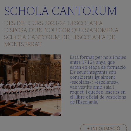
SCHOLA CANTORUM
DES DEL CURS 2023-24 L’ESCOLANIA
DISPOSA D’UN NOU COR QUE S’ANOMENA
SCHOLA CANTORUM DE L’ESCOLANIA DE
MONTSERRAT.
Està format per nois i noies
entre 17 i 24 anys, que
estan en etapa de formació.
Els seus integrants són
considerats igualment
«escolans» i «escolanes»,
van vestits amb saia i
roquet, i queden inscrits en
el llibre oficial de vesticions
de l’Escolania.
+ INFORMACIÓ