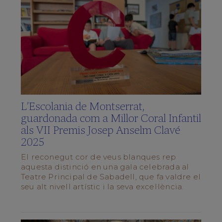
Què
vols
saber?
(FAQS)
Galeria
multimèdia
SCHOLA
CANTORUM
L’Escolania de Montserrat,
El
Director
guardonada com a Millor Coral Infantil
als VII Premis Josep Anselm Clavé
La
Schola
2025
Cantorum
El reconegut cor de veus blanques rep
Repertori
aquesta distinció en una gala celebrada al
Forma’n
Teatre Principal de Sabadell, que fa valdre el
part
seu alt nivell artístic i la seva excel·lència.
Preguntes
Freqüents