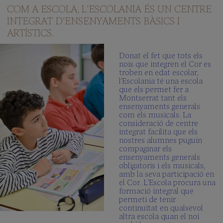
COM A ESCOLA, L’ESCOLANIA ÉS UN CENTRE
INTEGRAT D’ENSENYAMENTS BÀSICS I
ARTÍSTICS.
Donat el fet que tots els
nois que integren el Cor es
troben en edat escolar,
l’Escolania té una escola
que els permet fer a
Montserrat tant els
ensenyaments generals
com els musicals. La
consideració de centre
integrat facilita que els
nostres alumnes puguin
compaginar els
ensenyaments generals
obligatoris i els musicals,
amb la seva participació en
el Cor. L’Escola procura una
formació integral que
permeti de tenir
continuïtat en qualsevol
altra escola quan el noi