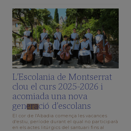
de
Música
La
Schola
Cantorum
Galeria
multimèdia
Quan
cantem?
L'ESCOLA
L’Escolania de Montserrat
Centre
clou el curs 2025‑2026 i
Integrat
acomiada una nova
Pla
d’estudis
generació d’escolans
Documents
del
El cor de l'Abadia comença les vacances
centre
d'estiu, període durant el qual no participarà
Blog
en els actes litúrgics del santuari fins al