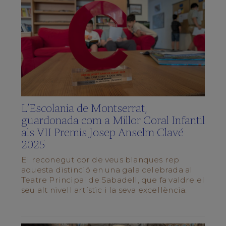
Què
vols
saber?
(FAQS)
Galeria
multimèdia
SCHOLA
CANTORUM
L’Escolania de Montserrat,
El
Director
guardonada com a Millor Coral Infantil
als VII Premis Josep Anselm Clavé
La
Schola
2025
Cantorum
El reconegut cor de veus blanques rep
Repertori
aquesta distinció en una gala celebrada al
Forma’n
Teatre Principal de Sabadell, que fa valdre el
part
seu alt nivell artístic i la seva excel·lència.
Preguntes
Freqüents