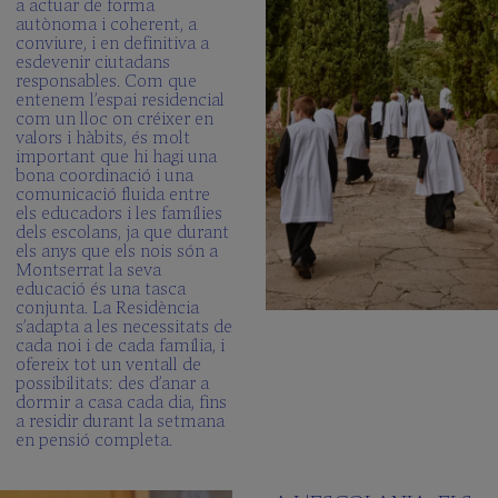
a actuar de forma
autònoma i coherent, a
conviure, i en definitiva a
esdevenir ciutadans
responsables. Com que
entenem l’espai residencial
com un lloc on créixer en
valors i hàbits, és molt
important que hi hagi una
bona coordinació i una
comunicació fluida entre
els educadors i les famílies
dels escolans, ja que durant
els anys que els nois són a
Montserrat la seva
educació és una tasca
conjunta. La Residència
s’adapta a les necessitats de
cada noi i de cada família, i
ofereix tot un ventall de
possibilitats: des d’anar a
dormir a casa cada dia, fins
a residir durant la setmana
en pensió completa.