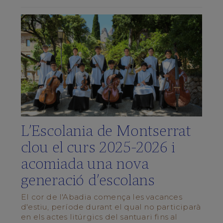
de
Música
La
Schola
Cantorum
Galeria
multimèdia
Quan
cantem?
L'ESCOLA
L’Escolania de Montserrat
Centre
clou el curs 2025‑2026 i
Integrat
acomiada una nova
Pla
d’estudis
generació d’escolans
Documents
del
El cor de l'Abadia comença les vacances
centre
d'estiu, període durant el qual no participarà
Blog
en els actes litúrgics del santuari fins al