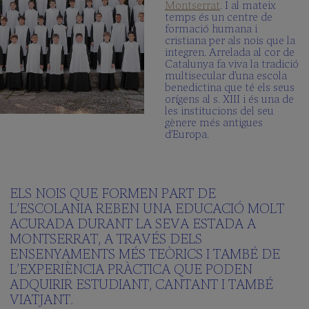
Montserrat
. I al mateix
temps és un centre de
formació humana i
cristiana per als nois que la
integren. Arrelada al cor de
Catalunya fa viva la tradició
multisecular d’una escola
benedictina que té els seus
orígens al s. XIII i és una de
les institucions del seu
gènere més antigues
d’Europa.
ELS NOIS QUE FORMEN PART DE
L’ESCOLANIA REBEN UNA EDUCACIÓ MOLT
ACURADA DURANT LA SEVA ESTADA A
MONTSERRAT, A TRAVÉS DELS
ENSENYAMENTS MÉS TEÒRICS I TAMBÉ DE
L’EXPERIÈNCIA PRÀCTICA QUE PODEN
ADQUIRIR ESTUDIANT, CANTANT I TAMBÉ
VIATJANT.