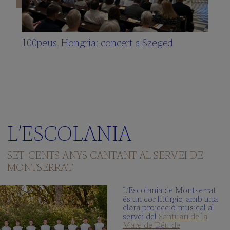
100peus. Hongria: concert a Szeged
L’ESCOLANIA
SET-CENTS ANYS CANTANT AL SERVEI DE
MONTSERRAT
L’Escolania de Montserrat
és un cor litúrgic, amb una
clara projecció musical al
servei del
Santuari de la
Mare de Déu de