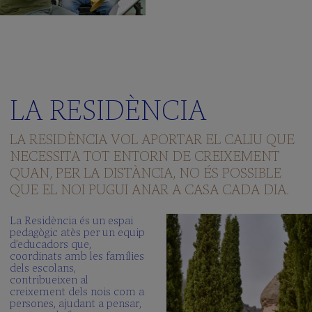
LA RESIDÈNCIA
LA RESIDÈNCIA VOL APORTAR EL CALIU QUE
NECESSITA TOT ENTORN DE CREIXEMENT
QUAN, PER LA DISTÀNCIA, NO ÉS POSSIBLE
QUE EL NOI PUGUI ANAR A CASA CADA DIA.
La Residència és un espai
pedagògic atès per un equip
d’educadors que,
coordinats amb les famílies
dels escolans,
contribueixen al
creixement dels nois com a
persones, ajudant a pensar,