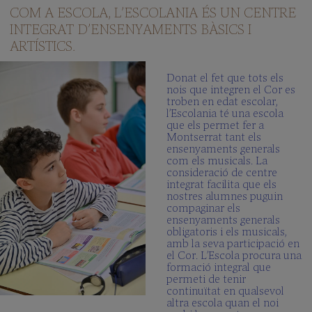
COM A ESCOLA, L’ESCOLANIA ÉS UN CENTRE
INTEGRAT D’ENSENYAMENTS BÀSICS I
ARTÍSTICS.
Donat el fet que tots els
nois que integren el Cor es
troben en edat escolar,
l’Escolania té una escola
que els permet fer a
Montserrat tant els
ensenyaments generals
com els musicals. La
consideració de centre
integrat facilita que els
nostres alumnes puguin
compaginar els
ensenyaments generals
obligatoris i els musicals,
amb la seva participació en
el Cor. L’Escola procura una
formació integral que
permeti de tenir
continuïtat en qualsevol
altra escola quan el noi