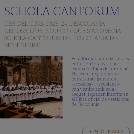
SCHOLA CANTORUM
DES DEL CURS 2023-24 L’ESCOLANIA
DISPOSA D’UN NOU COR QUE S’ANOMENA
SCHOLA CANTORUM DE L’ESCOLANIA DE
MONTSERRAT.
Està format per nois i noies
entre 17 i 24 anys, que
estan en etapa de formació.
Els seus integrants són
considerats igualment
«escolans» i «escolanes»,
van vestits amb saia i
roquet, i queden inscrits en
el llibre oficial de vesticions
de l’Escolania.
+ INFORMACIÓ