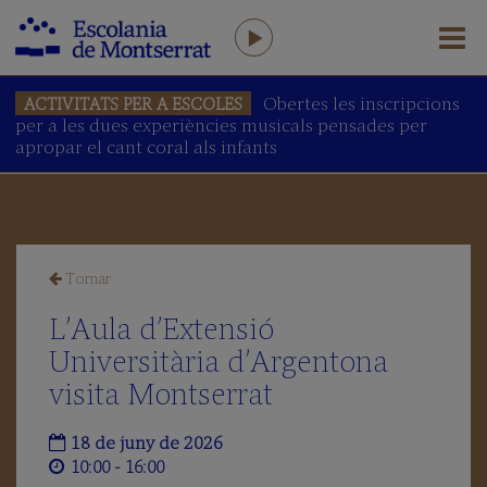
Obertes les inscripcions
ACTIVITATS PER A ESCOLES
per a les dues experiències musicals pensades per
L'ESCOLANIA
apropar el cant coral als infants
Salutació
del
Prefecte
L'Escolania
avui
Tornar
Equip
humà
L’Aula d’Extensió
AFA
Universitària d’Argentona
Antics
visita Montserrat
Escolans
Amics
18 de juny de 2026
de
l’Escolania
10:00 - 16:00