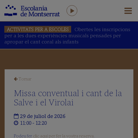
Obertes les inscripcions
ACTIVITATS PER A ESCOLES
per a les dues experiències musicals pensades per
L'ESCOLANIA
apropar el cant coral als infants
Salutació
del
Prefecte
L'Escolania
avui
Tornar
Equip
humà
Missa conventual i cant de la
AFA
Salve i el Virolai
Antics
Escolans
29 de juliol de 2026
Amics
11:00 - 12:20
de
l’Escolania
Podeu fer
clic aquí per fer la vostra reserva
.