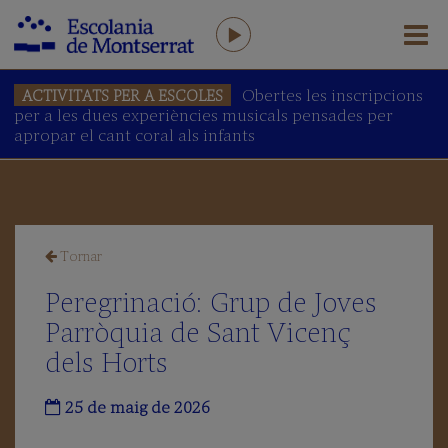
Obertes les inscripcions
ACTIVITATS PER A ESCOLES
per a les dues experiències musicals pensades per
L'ESCOLANIA
apropar el cant coral als infants
Salutació
del
Prefecte
L'Escolania
avui
Tornar
Equip
humà
Peregrinació: Grup de Joves
AFA
Parròquia de Sant Vicenç
Antics
dels Horts
Escolans
Amics
25 de maig de 2026
de
l’Escolania