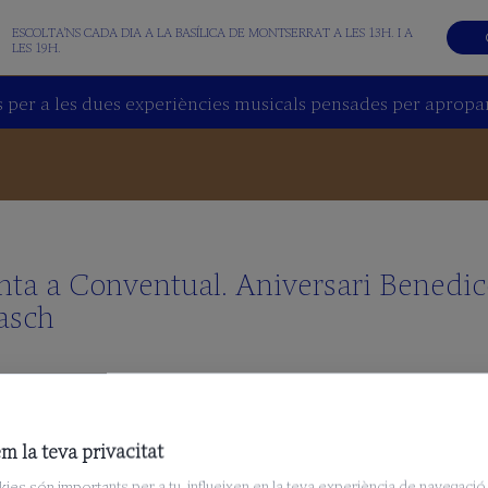
ESCOLTA'NS CADA DIA A LA BASÍLICA DE MONTSERRAT A LES 13H. I A
LES 19H.
 per a les dues experiències musicals pensades per apropar 
nta a Conventual. Aniversari Benedic
asch
m la teva privacitat
ies són importants per a tu, influeixen en la teva experiència de navegació