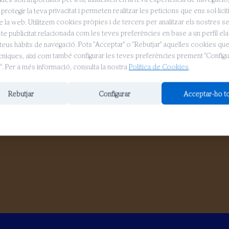
t/reserves/
protegir la teva privacitat i permeten realitzar les peticions que ens sol·licit
e la web. Utilitzem cookies pròpies i de tercers per analitzar els nostres se
te publicitat relacionada com les teves preferències en base a un perfil el
teus hàbits de navegació. Pots "Acceptar" o "Rebutjar" aquelles cookies qu
ècniques, així com també configurar les teves preferències prement "Configu
. Per a més informació, consulta la nostra
Política de Cookies
.
Rebutjar
Configurar
Acceptar-ho t