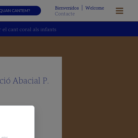
Bienvenidos
Welcome
QUAN CANTEM?
Contacte
el cant coral als infants
ció Abacial P.
, ens