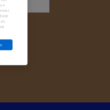
is a
rveis i
aborat
e no
rar
ot