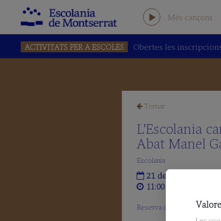
Més cançons
Obertes les inscripcions
ACTIVITATS PER A ESCOLES
L'ESCOLANIA
Salutació
del
Tornar
Prefecte
L'Escolania ca
L'Escolania
Abat Manel G
avui
Escolania
Equip
21 de juny de 2026
humà
11:00 - 12:15
AFA
Valore
Reserva d'entrades:
Les cook