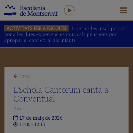
Obertes les inscripcions
ACTIVITATS PER A ESCOLES
per a les dues experiències musicals pensades per
L'ESCOLANIA
apropar el cant coral als infants
Salutació
del
Prefecte
L'Escolania
avui
Tornar
Equip
humà
L'Schola Cantorum canta a
AFA
Conventual
Antics
Escolans
Escolania
Amics
17 de maig de 2026
de
11:00 - 12:15
l’Escolania