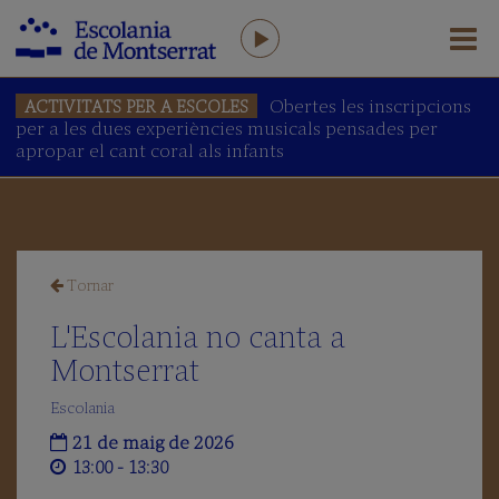
Obertes les inscripcions
ACTIVITATS PER A ESCOLES
per a les dues experiències musicals pensades per
L'ESCOLANIA
apropar el cant coral als infants
Salutació
del
Prefecte
L'Escolania
avui
Tornar
Equip
humà
L'Escolania no canta a
AFA
Montserrat
Antics
Escolans
Escolania
Amics
21 de maig de 2026
de
13:00 - 13:30
l’Escolania