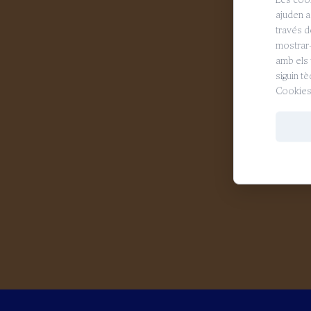
Antics
ajuden a 
Escolans
través d
mostrar-
Amics
amb els 
de
siguin t
Cookies"
l’Escolania
La
Revista
de
l’Escolania
Situació
i
dades
de
contacte