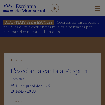
Obertes les inscripcions
ACTIVITATS PER A ESCOLES
per a les dues experiències musicals pensades per
L'ESCOLANIA
apropar el cant coral als infants
Salutació
del
Prefecte
L'Escolania
avui
Tornar
Equip
humà
L'escolania canta a Vespres
AFA
Escolania
Antics
Escolans
13 de juliol de 2026
18:45 - 19:30
Amics
de
l’Escolania
Reserva