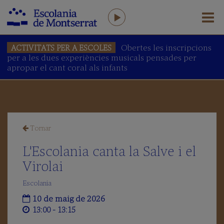
Obertes les inscripcions
ACTIVITATS PER A ESCOLES
per a les dues experiències musicals pensades per
L'ESCOLANIA
apropar el cant coral als infants
Salutació
del
Prefecte
L'Escolania
avui
Tornar
Equip
humà
L'Escolania canta la Salve i el
AFA
Virolai
Antics
Escolans
Escolania
Amics
10 de maig de 2026
de
13:00 - 13:15
l’Escolania